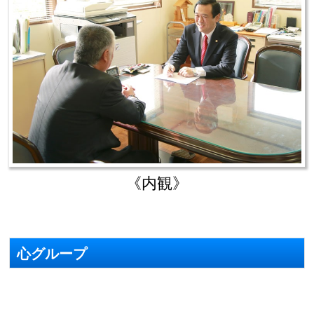
《内観》
心グループ