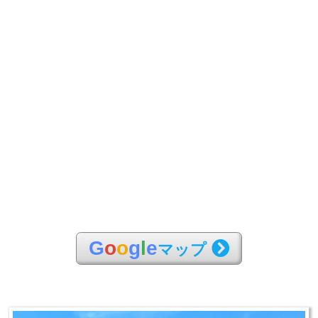
G
o
o
g
l
e
マップ