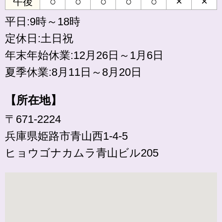
○
○
○
○
○
×
×
午後
平日:9時～18時
定休日:土日祝
年末年始休業:12月26日～1月6日
夏季休業:8月11日～8月20日
【所在地】
〒671-2224
兵庫県姫路市青山西1-4-5
ヒョウゴナカムラ青山ビル205