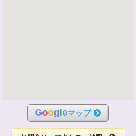
G
o
o
g
l
e
マップ