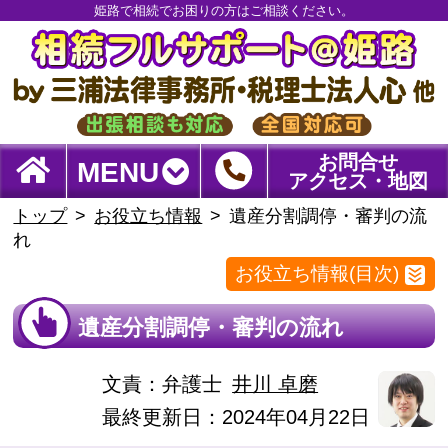
姫路で相続でお困りの方はご相談ください。
お問合せ
MENU
アクセス・地図
トップ
お役立ち情報
遺産分割調停・審判の流
れ
お役立ち情報(目次)
遺産分割調停・審判の流れ
文責：
弁護士
井川 卓磨
最終更新日：2024年04月22日